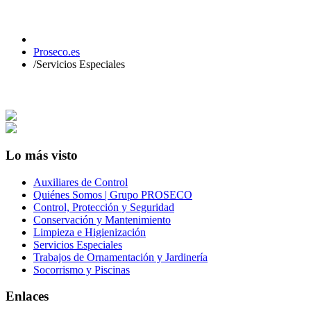
Proseco.es
/
Servicios Especiales
Lo más visto
Auxiliares de Control
Quiénes Somos | Grupo PROSECO
Control, Protección y Seguridad
Conservación y Mantenimiento
Limpieza e Higienización
Servicios Especiales
Trabajos de Ornamentación y Jardinería
Socorrismo y Piscinas
Enlaces